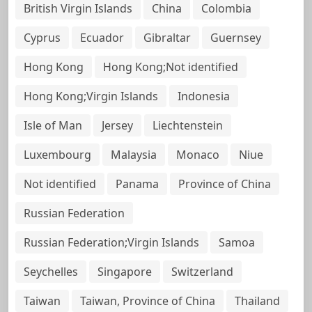
British Virgin Islands
China
Colombia
Cyprus
Ecuador
Gibraltar
Guernsey
Hong Kong
Hong Kong;Not identified
Hong Kong;Virgin Islands
Indonesia
Isle of Man
Jersey
Liechtenstein
Luxembourg
Malaysia
Monaco
Niue
Not identified
Panama
Province of China
Russian Federation
Russian Federation;Virgin Islands
Samoa
Seychelles
Singapore
Switzerland
Taiwan
Taiwan, Province of China
Thailand