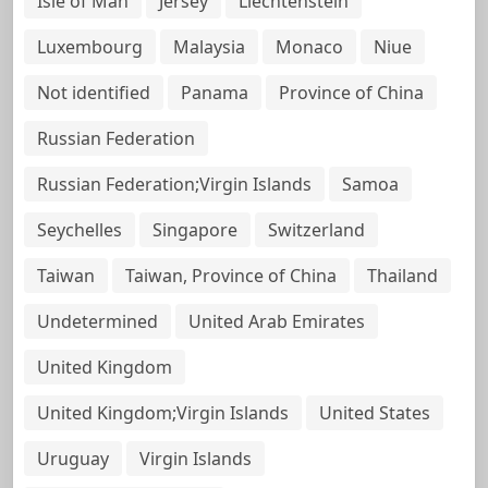
Isle of Man
Jersey
Liechtenstein
Luxembourg
Malaysia
Monaco
Niue
Not identified
Panama
Province of China
Russian Federation
Russian Federation;Virgin Islands
Samoa
Seychelles
Singapore
Switzerland
Taiwan
Taiwan, Province of China
Thailand
Undetermined
United Arab Emirates
United Kingdom
United Kingdom;Virgin Islands
United States
Uruguay
Virgin Islands