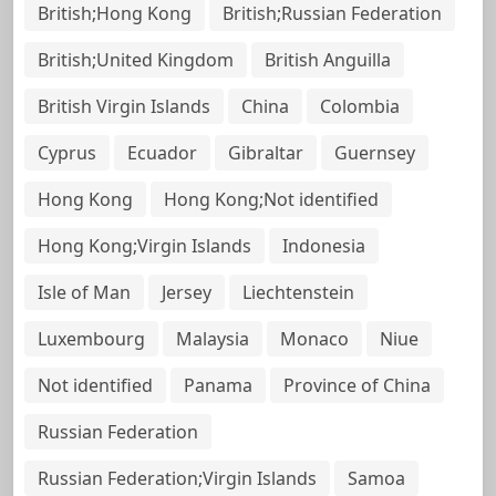
British;Hong Kong
British;Russian Federation
British;United Kingdom
British Anguilla
British Virgin Islands
China
Colombia
Cyprus
Ecuador
Gibraltar
Guernsey
Hong Kong
Hong Kong;Not identified
Hong Kong;Virgin Islands
Indonesia
Isle of Man
Jersey
Liechtenstein
Luxembourg
Malaysia
Monaco
Niue
Not identified
Panama
Province of China
Russian Federation
Russian Federation;Virgin Islands
Samoa