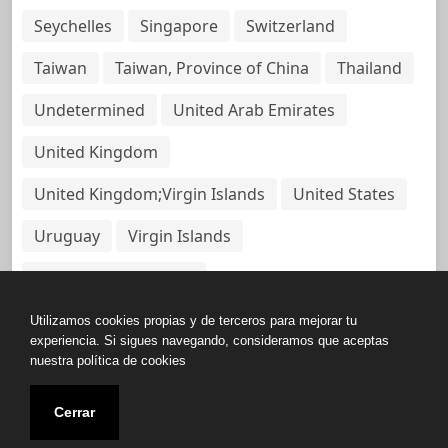
Seychelles
Singapore
Switzerland
Taiwan
Taiwan, Province of China
Thailand
Undetermined
United Arab Emirates
United Kingdom
United Kingdom;Virgin Islands
United States
Uruguay
Virgin Islands
Virgin Islands, British
Utilizamos cookies propias y de terceros para mejorar tu
experiencia. Si sigues navegando, consideramos que aceptas
nuestra política de cookies
Copyright © All rights reserved.
Cerrar
Base de Datos de Papeles Del Panamá