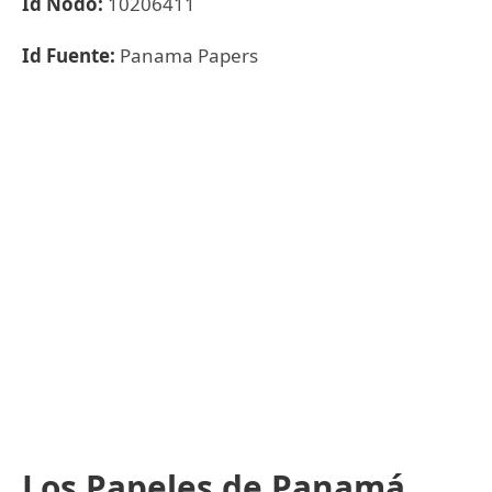
Id Nodo:
10206411
Id Fuente:
Panama Papers
Los Papeles de Panamá,