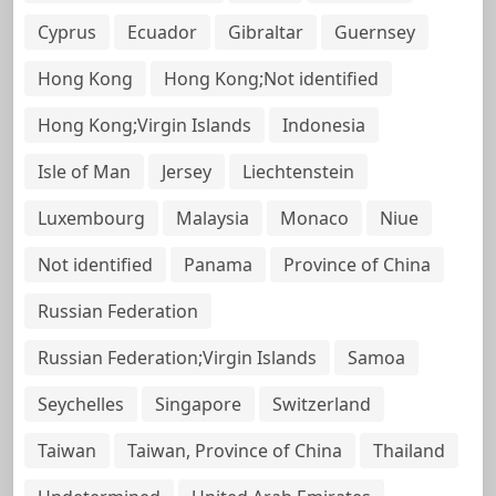
Cyprus
Ecuador
Gibraltar
Guernsey
Hong Kong
Hong Kong;Not identified
Hong Kong;Virgin Islands
Indonesia
Isle of Man
Jersey
Liechtenstein
Luxembourg
Malaysia
Monaco
Niue
Not identified
Panama
Province of China
Russian Federation
Russian Federation;Virgin Islands
Samoa
Seychelles
Singapore
Switzerland
Taiwan
Taiwan, Province of China
Thailand