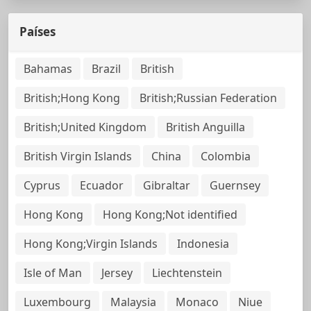
Países
Bahamas
Brazil
British
British;Hong Kong
British;Russian Federation
British;United Kingdom
British Anguilla
British Virgin Islands
China
Colombia
Cyprus
Ecuador
Gibraltar
Guernsey
Hong Kong
Hong Kong;Not identified
Hong Kong;Virgin Islands
Indonesia
Isle of Man
Jersey
Liechtenstein
Luxembourg
Malaysia
Monaco
Niue