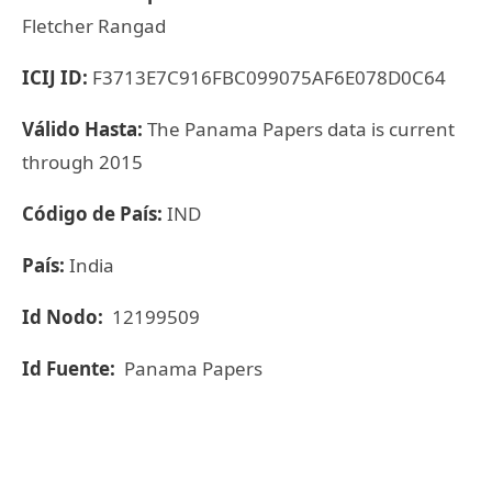
Fletcher Rangad
ICIJ ID:
F3713E7C916FBC099075AF6E078D0C64
Válido Hasta:
The Panama Papers data is current
through 2015
Código de País:
IND
País:
India
Id Nodo:
12199509
Id Fuente:
Panama Papers