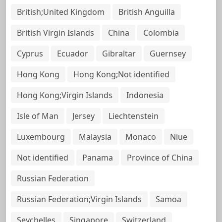
British;United Kingdom
British Anguilla
British Virgin Islands
China
Colombia
Cyprus
Ecuador
Gibraltar
Guernsey
Hong Kong
Hong Kong;Not identified
Hong Kong;Virgin Islands
Indonesia
Isle of Man
Jersey
Liechtenstein
Luxembourg
Malaysia
Monaco
Niue
Not identified
Panama
Province of China
Russian Federation
Russian Federation;Virgin Islands
Samoa
Seychelles
Singapore
Switzerland