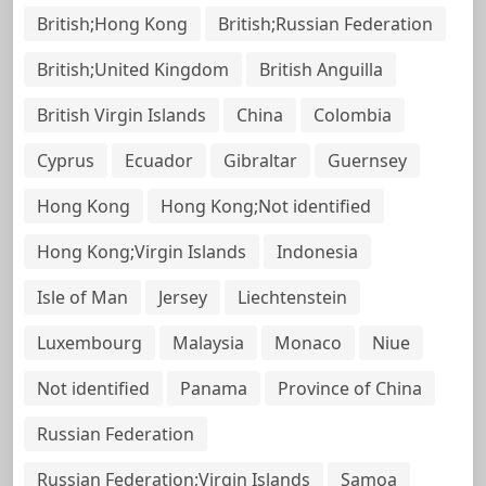
British;Hong Kong
British;Russian Federation
British;United Kingdom
British Anguilla
British Virgin Islands
China
Colombia
Cyprus
Ecuador
Gibraltar
Guernsey
Hong Kong
Hong Kong;Not identified
Hong Kong;Virgin Islands
Indonesia
Isle of Man
Jersey
Liechtenstein
Luxembourg
Malaysia
Monaco
Niue
Not identified
Panama
Province of China
Russian Federation
Russian Federation;Virgin Islands
Samoa