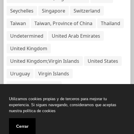
Seychelles
Singapore
Switzerland
Taiwan
Taiwan, Province of China
Thailand
Undetermined
United Arab Emirates
United Kingdom
United Kingdom;Virgin Islands
United States
Uruguay
Virgin Islands
Virgin Islands, British
Utilizamos cookies propias y de terceros para mejorar tu
experiencia. Si sigues navegando, consideramos que aceptas
nuestra política de cookies
Copyright © All rights reserved.
Cerrar