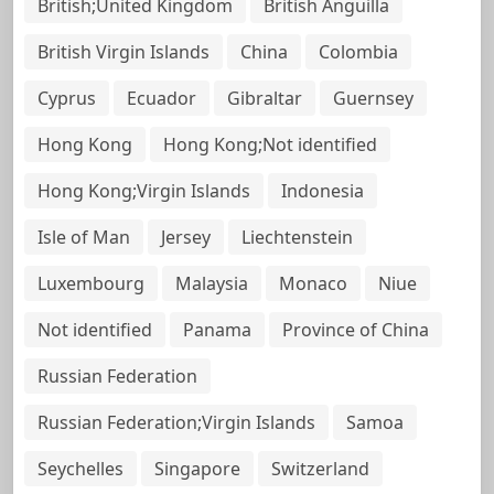
British;United Kingdom
British Anguilla
British Virgin Islands
China
Colombia
Cyprus
Ecuador
Gibraltar
Guernsey
Hong Kong
Hong Kong;Not identified
Hong Kong;Virgin Islands
Indonesia
Isle of Man
Jersey
Liechtenstein
Luxembourg
Malaysia
Monaco
Niue
Not identified
Panama
Province of China
Russian Federation
Russian Federation;Virgin Islands
Samoa
Seychelles
Singapore
Switzerland