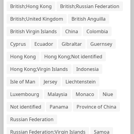
British;Hong Kong
British;Russian Federation
British;United Kingdom
British Anguilla
British Virgin Islands
China
Colombia
Cyprus
Ecuador
Gibraltar
Guernsey
Hong Kong
Hong Kong;Not identified
Hong Kong;Virgin Islands
Indonesia
Isle of Man
Jersey
Liechtenstein
Luxembourg
Malaysia
Monaco
Niue
Not identified
Panama
Province of China
Russian Federation
Russian Federation;Virgin Islands
Samoa