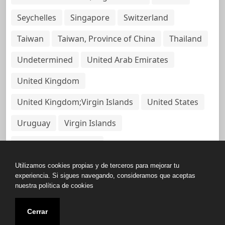
Seychelles
Singapore
Switzerland
Taiwan
Taiwan, Province of China
Thailand
Undetermined
United Arab Emirates
United Kingdom
United Kingdom;Virgin Islands
United States
Uruguay
Virgin Islands
Virgin Islands, British
Utilizamos cookies propias y de terceros para mejorar tu
experiencia. Si sigues navegando, consideramos que aceptas
nuestra política de cookies
Copyright © All rights reserved.
Cerrar