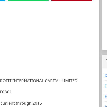
D
PROFIT INTERNATIONAL CAPITAL LIMITED
D
3E08C1
E
 current through 2015
I