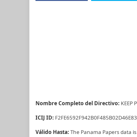
Nombre Completo del Directivo:
KEEP 
ICIJ ID:
F2FE6592F942B0F485B02D46E8
Válido Hasta:
The Panama Papers data is