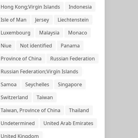
Hong Kong;Virgin Islands
Indonesia
Isle of Man
Jersey
Liechtenstein
Luxembourg
Malaysia
Monaco
Niue
Not identified
Panama
Province of China
Russian Federation
Russian Federation;Virgin Islands
Samoa
Seychelles
Singapore
Switzerland
Taiwan
Taiwan, Province of China
Thailand
Undetermined
United Arab Emirates
United Kingdom