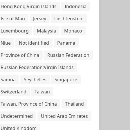
Hong Kong;Virgin Islands
Indonesia
Isle of Man
Jersey
Liechtenstein
Luxembourg
Malaysia
Monaco
Niue
Not identified
Panama
Province of China
Russian Federation
Russian Federation;Virgin Islands
Samoa
Seychelles
Singapore
Switzerland
Taiwan
Taiwan, Province of China
Thailand
Undetermined
United Arab Emirates
United Kingdom