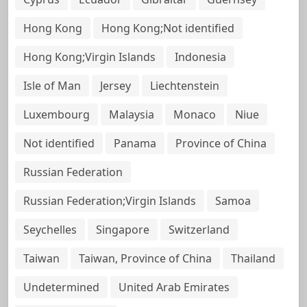
Hong Kong
Hong Kong;Not identified
Hong Kong;Virgin Islands
Indonesia
Isle of Man
Jersey
Liechtenstein
Luxembourg
Malaysia
Monaco
Niue
Not identified
Panama
Province of China
Russian Federation
Russian Federation;Virgin Islands
Samoa
Seychelles
Singapore
Switzerland
Taiwan
Taiwan, Province of China
Thailand
Undetermined
United Arab Emirates