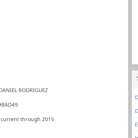
 DANIEL RODRIGUEZ
D
9BAD49
D
 current through 2015
E
I