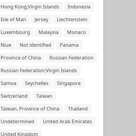
Hong Kong;Virgin Islands
Indonesia
Isle of Man
Jersey
Liechtenstein
Luxembourg
Malaysia
Monaco
Niue
Not identified
Panama
Province of China
Russian Federation
Russian Federation;Virgin Islands
Samoa
Seychelles
Singapore
Switzerland
Taiwan
Taiwan, Province of China
Thailand
Undetermined
United Arab Emirates
United Kingdom