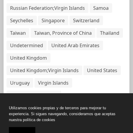
Russian Federation;Virgin Islands
Samoa
Seychelles
Singapore
Switzerland
Taiwan
Taiwan, Province of China
Thailand
Undetermined
United Arab Emirates
United Kingdom
United Kingdom;Virgin Islands
United States
Uruguay
Virgin Islands
Virgin Islands, British
Utilizamos cookies propias y de terceros para mejorar tu
experiencia. Si sigues navegando, consideramos que aceptas
nuestra política de cookies
Copyright © All rights reserved.