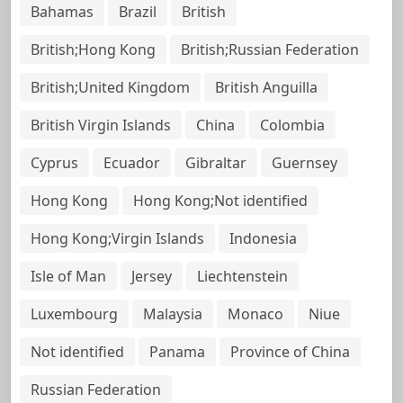
Bahamas
Brazil
British
British;Hong Kong
British;Russian Federation
British;United Kingdom
British Anguilla
British Virgin Islands
China
Colombia
Cyprus
Ecuador
Gibraltar
Guernsey
Hong Kong
Hong Kong;Not identified
Hong Kong;Virgin Islands
Indonesia
Isle of Man
Jersey
Liechtenstein
Luxembourg
Malaysia
Monaco
Niue
Not identified
Panama
Province of China
Russian Federation