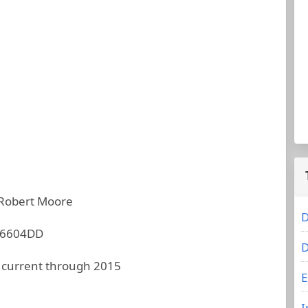
 Robert Moore
D
C6604DD
D
 current through 2015
E
I