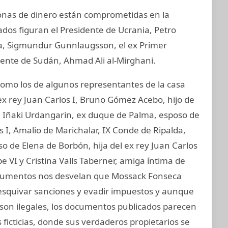
sonas de dinero están comprometidas en la
ados figuran el Presidente de Ucrania, Petro
ia, Sigmundur Gunnlaugsson, el ex Primer
idente de Sudán, Ahmad Ali al-Mirghani.
mo los de algunos representantes de la casa
ex rey Juan Carlos I, Bruno Gómez Acebo, hijo de
I, Iñaki Urdangarin, ex duque de Palma, esposo de
os I, Amalio de Marichalar, IX Conde de Ripalda,
 de Elena de Borbón, hija del ex rey Juan Carlos
e VI y Cristina Valls Taberner, amiga íntima de
 documentos nos desvelan que Mossack Fonseca
 esquivar sanciones y evadir impuestos y aunque
e son ilegales, los documentos publicados parecen
ficticias, donde sus verdaderos propietarios se