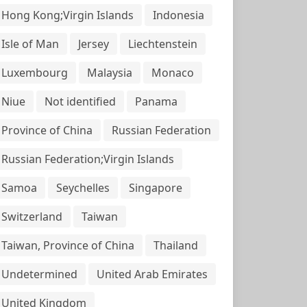
Hong Kong;Virgin Islands
Indonesia
Isle of Man
Jersey
Liechtenstein
Luxembourg
Malaysia
Monaco
Niue
Not identified
Panama
Province of China
Russian Federation
Russian Federation;Virgin Islands
Samoa
Seychelles
Singapore
Switzerland
Taiwan
Taiwan, Province of China
Thailand
Undetermined
United Arab Emirates
United Kingdom