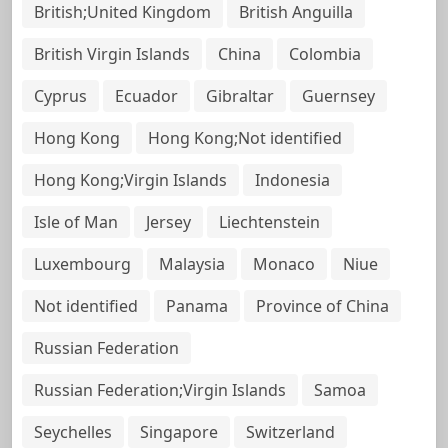
British;United Kingdom
British Anguilla
British Virgin Islands
China
Colombia
Cyprus
Ecuador
Gibraltar
Guernsey
Hong Kong
Hong Kong;Not identified
Hong Kong;Virgin Islands
Indonesia
Isle of Man
Jersey
Liechtenstein
Luxembourg
Malaysia
Monaco
Niue
Not identified
Panama
Province of China
Russian Federation
Russian Federation;Virgin Islands
Samoa
Seychelles
Singapore
Switzerland