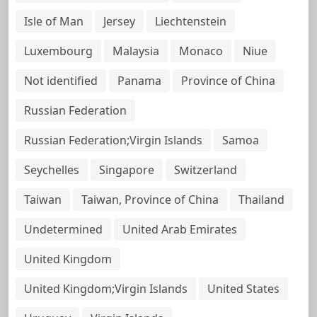
Isle of Man
Jersey
Liechtenstein
Luxembourg
Malaysia
Monaco
Niue
Not identified
Panama
Province of China
Russian Federation
Russian Federation;Virgin Islands
Samoa
Seychelles
Singapore
Switzerland
Taiwan
Taiwan, Province of China
Thailand
Undetermined
United Arab Emirates
United Kingdom
United Kingdom;Virgin Islands
United States