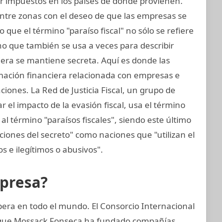
ir impuestos en los países de donde provienen.
entre zonas con el deseo de que las empresas se
 que el término "paraíso fiscal" no sólo se refiere
sino que también se usa a veces para describir
iera se mantiene secreta. Aquí es donde las
rmación financiera relacionada con empresas e
ciones. La Red de Justicia Fiscal, un grupo de
 el impacto de la evasión fiscal, usa el término
al término "paraísos fiscales", siendo este último
cciones del secreto" como naciones que "utilizan el
tos e ilegítimos o abusivos".
mpresa?
era en todo el mundo. El Consorcio Internacional
ó que Mossack Fonseca ha fundado compañías