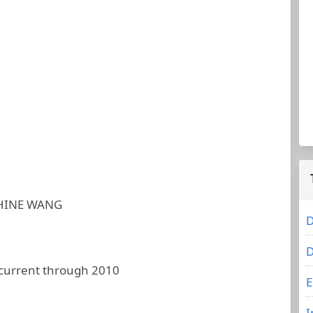
HINE WANG
D
D
 current through 2010
E
I