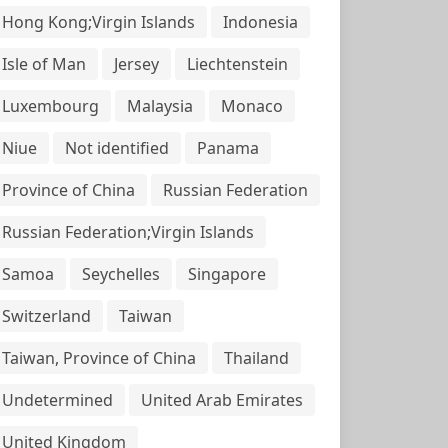
Hong Kong;Virgin Islands
Indonesia
Isle of Man
Jersey
Liechtenstein
Luxembourg
Malaysia
Monaco
Niue
Not identified
Panama
Province of China
Russian Federation
Russian Federation;Virgin Islands
Samoa
Seychelles
Singapore
Switzerland
Taiwan
Taiwan, Province of China
Thailand
Undetermined
United Arab Emirates
United Kingdom