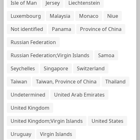
Isle of Man
Jersey
Liechtenstein
Luxembourg
Malaysia
Monaco
Niue
Not identified
Panama
Province of China
Russian Federation
Russian Federation;Virgin Islands
Samoa
Seychelles
Singapore
Switzerland
Taiwan
Taiwan, Province of China
Thailand
Undetermined
United Arab Emirates
United Kingdom
United Kingdom;Virgin Islands
United States
Uruguay
Virgin Islands