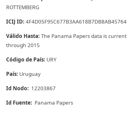
ROTTEMBERG
ICIJ ID:
4F4D05F95C677B3AA618B7DB8AB45764
Válido Hasta:
The Panama Papers data is current
through 2015
Código de País:
URY
País:
Uruguay
Id Nodo:
12203867
Id Fuente:
Panama Papers