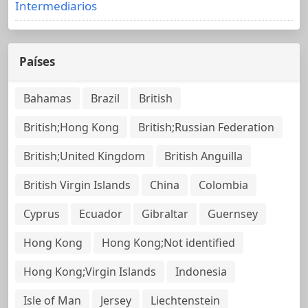
Intermediarios
Países
Bahamas
Brazil
British
British;Hong Kong
British;Russian Federation
British;United Kingdom
British Anguilla
British Virgin Islands
China
Colombia
Cyprus
Ecuador
Gibraltar
Guernsey
Hong Kong
Hong Kong;Not identified
Hong Kong;Virgin Islands
Indonesia
Isle of Man
Jersey
Liechtenstein