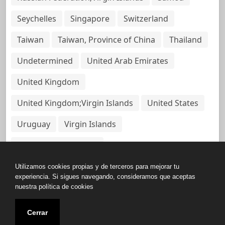
Seychelles
Singapore
Switzerland
Taiwan
Taiwan, Province of China
Thailand
Undetermined
United Arab Emirates
United Kingdom
United Kingdom;Virgin Islands
United States
Uruguay
Virgin Islands
Virgin Islands, British
Utilizamos cookies propias y de terceros para mejorar tu
experiencia. Si sigues navegando, consideramos que aceptas
nuestra política de cookies
Copyright © All rights reserved.
Cerrar