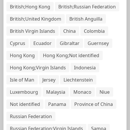
British;Hong Kong
British;Russian Federation
British;United Kingdom
British Anguilla
British Virgin Islands
China
Colombia
Cyprus
Ecuador
Gibraltar
Guernsey
Hong Kong
Hong Kong;Not identified
Hong Kong;Virgin Islands
Indonesia
Isle of Man
Jersey
Liechtenstein
Luxembourg
Malaysia
Monaco
Niue
Not identified
Panama
Province of China
Russian Federation
Russian Federation;Virgin Islands
Samoa