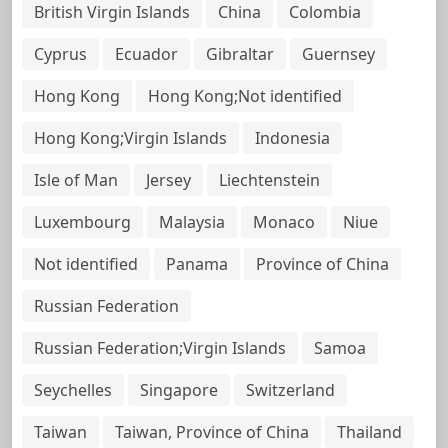
British Virgin Islands
China
Colombia
Cyprus
Ecuador
Gibraltar
Guernsey
Hong Kong
Hong Kong;Not identified
Hong Kong;Virgin Islands
Indonesia
Isle of Man
Jersey
Liechtenstein
Luxembourg
Malaysia
Monaco
Niue
Not identified
Panama
Province of China
Russian Federation
Russian Federation;Virgin Islands
Samoa
Seychelles
Singapore
Switzerland
Taiwan
Taiwan, Province of China
Thailand