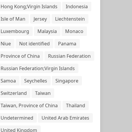
Hong Kong;Virgin Islands
Indonesia
Isle of Man
Jersey
Liechtenstein
Luxembourg
Malaysia
Monaco
Niue
Not identified
Panama
Province of China
Russian Federation
Russian Federation;Virgin Islands
Samoa
Seychelles
Singapore
Switzerland
Taiwan
Taiwan, Province of China
Thailand
Undetermined
United Arab Emirates
United Kingdom