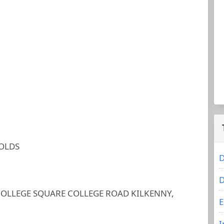
OLDS
D
D
OLLEGE SQUARE COLLEGE ROAD KILKENNY,
E
I