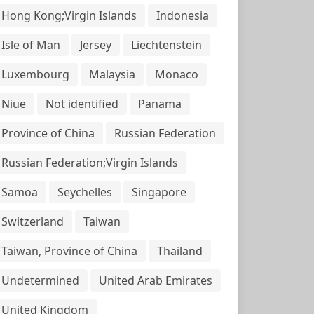
Hong Kong;Virgin Islands
Indonesia
Isle of Man
Jersey
Liechtenstein
Luxembourg
Malaysia
Monaco
Niue
Not identified
Panama
Province of China
Russian Federation
Russian Federation;Virgin Islands
Samoa
Seychelles
Singapore
Switzerland
Taiwan
Taiwan, Province of China
Thailand
Undetermined
United Arab Emirates
United Kingdom