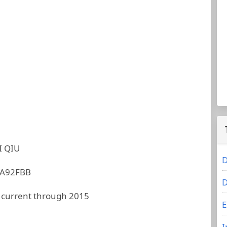
I QIU
D
A92FBB
D
 current through 2015
E
I