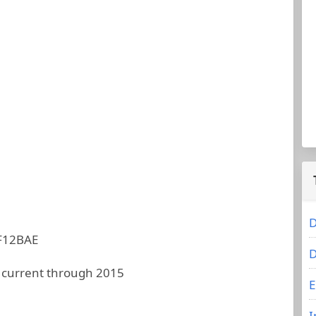
D
F12BAE
D
 current through 2015
E
I