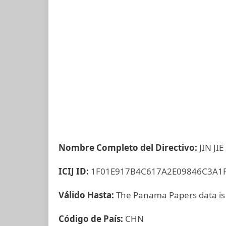
Nombre Completo del Directivo:
JIN JIE
ICIJ ID:
1F01E917B4C617A2E09846C3A1
Válido Hasta:
The Panama Papers data is
Código de País:
CHN