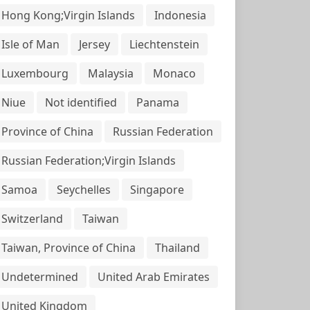
Hong Kong;Virgin Islands
Indonesia
Isle of Man
Jersey
Liechtenstein
Luxembourg
Malaysia
Monaco
Niue
Not identified
Panama
Province of China
Russian Federation
Russian Federation;Virgin Islands
Samoa
Seychelles
Singapore
Switzerland
Taiwan
Taiwan, Province of China
Thailand
Undetermined
United Arab Emirates
United Kingdom