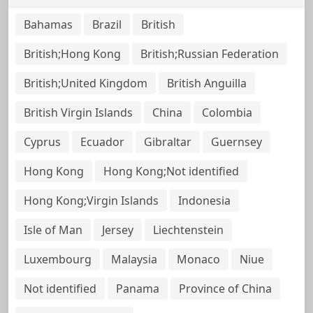
Bahamas
Brazil
British
British;Hong Kong
British;Russian Federation
British;United Kingdom
British Anguilla
British Virgin Islands
China
Colombia
Cyprus
Ecuador
Gibraltar
Guernsey
Hong Kong
Hong Kong;Not identified
Hong Kong;Virgin Islands
Indonesia
Isle of Man
Jersey
Liechtenstein
Luxembourg
Malaysia
Monaco
Niue
Not identified
Panama
Province of China