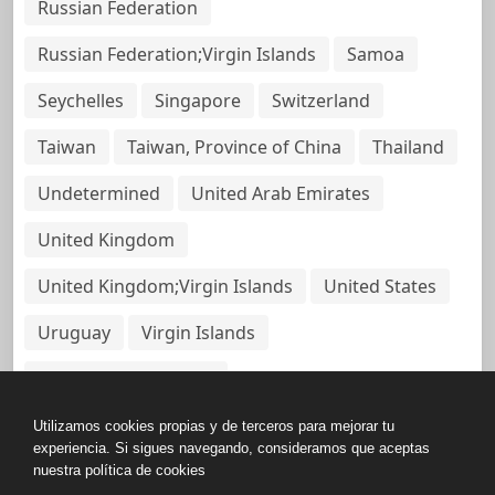
Russian Federation
Russian Federation;Virgin Islands
Samoa
Seychelles
Singapore
Switzerland
Taiwan
Taiwan, Province of China
Thailand
Undetermined
United Arab Emirates
United Kingdom
United Kingdom;Virgin Islands
United States
Uruguay
Virgin Islands
Virgin Islands, British
Utilizamos cookies propias y de terceros para mejorar tu
experiencia. Si sigues navegando, consideramos que aceptas
nuestra política de cookies