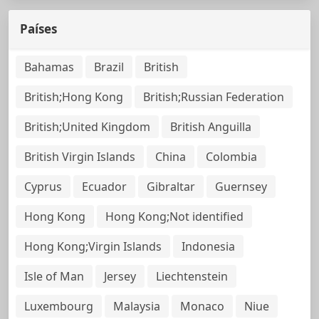
Países
Bahamas
Brazil
British
British;Hong Kong
British;Russian Federation
British;United Kingdom
British Anguilla
British Virgin Islands
China
Colombia
Cyprus
Ecuador
Gibraltar
Guernsey
Hong Kong
Hong Kong;Not identified
Hong Kong;Virgin Islands
Indonesia
Isle of Man
Jersey
Liechtenstein
Luxembourg
Malaysia
Monaco
Niue