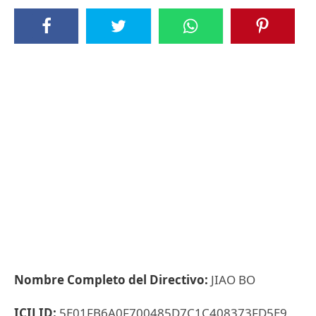
Nombre Completo del Directivo:
JIAO BO
ICIJ ID:
5E01FB6A0F700485D7C1C408373FD5E9