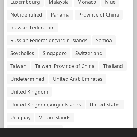
Luxembourg
Malaysia
Monaco
Niue
Not identified
Panama
Province of China
Russian Federation
Russian Federation;Virgin Islands
Samoa
Seychelles
Singapore
Switzerland
Taiwan
Taiwan, Province of China
Thailand
Undetermined
United Arab Emirates
United Kingdom
United Kingdom;Virgin Islands
United States
Uruguay
Virgin Islands
Virgin Islands, British