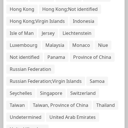
Hong Kong
Hong Kong;Not identified
Hong Kong;Virgin Islands
Indonesia
Isle of Man
Jersey
Liechtenstein
Luxembourg
Malaysia
Monaco
Niue
Not identified
Panama
Province of China
Russian Federation
Russian Federation;Virgin Islands
Samoa
Seychelles
Singapore
Switzerland
Taiwan
Taiwan, Province of China
Thailand
Undetermined
United Arab Emirates