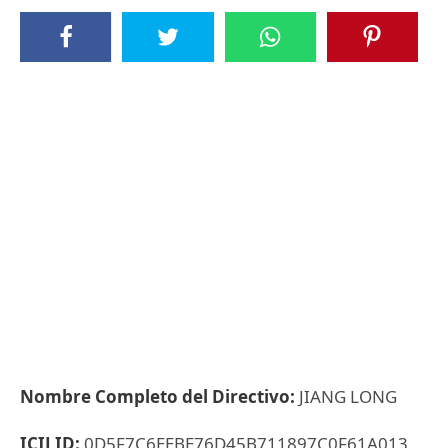
Nombre Completo del Directivo:
JIANG LONG
ICIJ ID:
0D5F7C6EEBE76D45B711897C0F61A013