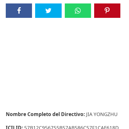
Nombre Completo del Directivo:
JIA YONGZHU
ICIJ ID:
57B12C956755B57AB586C57F1CAE618D