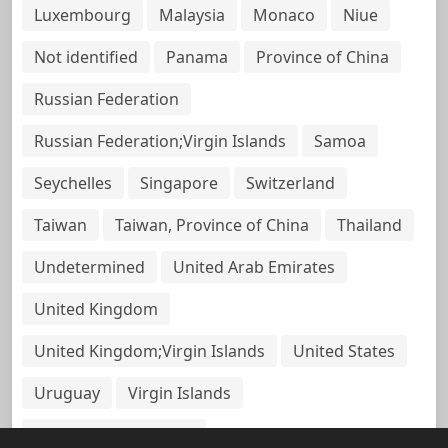
Luxembourg
Malaysia
Monaco
Niue
Not identified
Panama
Province of China
Russian Federation
Russian Federation;Virgin Islands
Samoa
Seychelles
Singapore
Switzerland
Taiwan
Taiwan, Province of China
Thailand
Undetermined
United Arab Emirates
United Kingdom
United Kingdom;Virgin Islands
United States
Uruguay
Virgin Islands
Virgin Islands, British