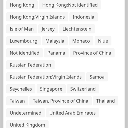
Hong Kong
Hong Kong;Not identified
Hong Kong;Virgin Islands
Indonesia
Isle of Man
Jersey
Liechtenstein
Luxembourg
Malaysia
Monaco
Niue
Not identified
Panama
Province of China
Russian Federation
Russian Federation;Virgin Islands
Samoa
Seychelles
Singapore
Switzerland
Taiwan
Taiwan, Province of China
Thailand
Undetermined
United Arab Emirates
United Kingdom