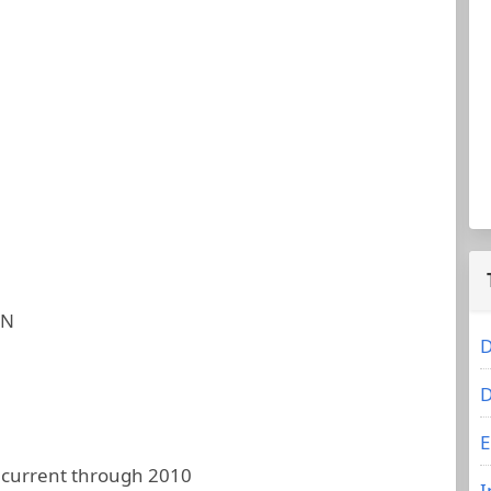
ON
D
D
E
 current through 2010
I