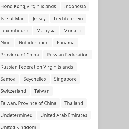
Hong Kong;Virgin Islands
Indonesia
Isle of Man
Jersey
Liechtenstein
Luxembourg
Malaysia
Monaco
Niue
Not identified
Panama
Province of China
Russian Federation
Russian Federation;Virgin Islands
Samoa
Seychelles
Singapore
Switzerland
Taiwan
Taiwan, Province of China
Thailand
Undetermined
United Arab Emirates
United Kingdom