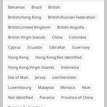
Bahamas
Brazil
British
British;Hong Kong
British;Russian Federation
British;United Kingdom
British Anguilla
British Virgin Islands
China
Colombia
Cyprus
Ecuador
Gibraltar
Guernsey
Hong Kong
Hong Kong;Not identified
Hong Kong;Virgin Islands
Indonesia
Isle of Man
Jersey
Liechtenstein
Luxembourg
Malaysia
Monaco
Niue
Not identified
Panama
Province of China