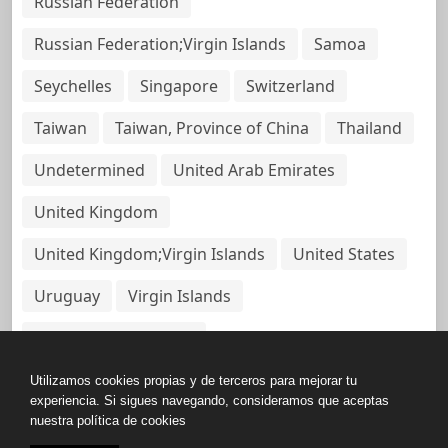
Russian Federation
Russian Federation;Virgin Islands
Samoa
Seychelles
Singapore
Switzerland
Taiwan
Taiwan, Province of China
Thailand
Undetermined
United Arab Emirates
United Kingdom
United Kingdom;Virgin Islands
United States
Uruguay
Virgin Islands
Virgin Islands, British
Utilizamos cookies propias y de terceros para mejorar tu
experiencia. Si sigues navegando, consideramos que aceptas
nuestra política de cookies