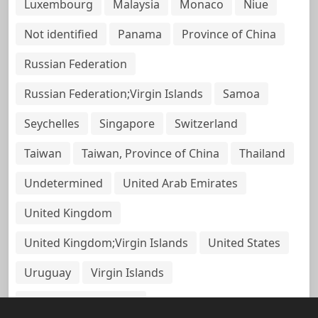
Luxembourg
Malaysia
Monaco
Niue
Not identified
Panama
Province of China
Russian Federation
Russian Federation;Virgin Islands
Samoa
Seychelles
Singapore
Switzerland
Taiwan
Taiwan, Province of China
Thailand
Undetermined
United Arab Emirates
United Kingdom
United Kingdom;Virgin Islands
United States
Uruguay
Virgin Islands
Virgin Islands, British