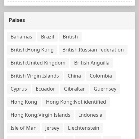
Países
Bahamas
Brazil
British
British;Hong Kong
British;Russian Federation
British;United Kingdom
British Anguilla
British Virgin Islands
China
Colombia
Cyprus
Ecuador
Gibraltar
Guernsey
Hong Kong
Hong Kong;Not identified
Hong Kong;Virgin Islands
Indonesia
Isle of Man
Jersey
Liechtenstein