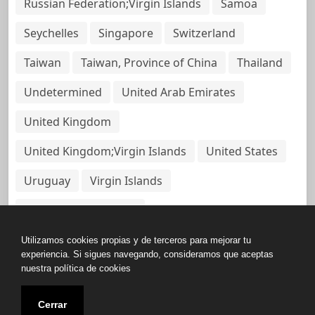
Russian Federation;Virgin Islands
Samoa
Seychelles
Singapore
Switzerland
Taiwan
Taiwan, Province of China
Thailand
Undetermined
United Arab Emirates
United Kingdom
United Kingdom;Virgin Islands
United States
Uruguay
Virgin Islands
Virgin Islands, British
Utilizamos cookies propias y de terceros para mejorar tu
experiencia. Si sigues navegando, consideramos que aceptas
nuestra política de cookies
Copyright © All rights reserved.
Cerrar