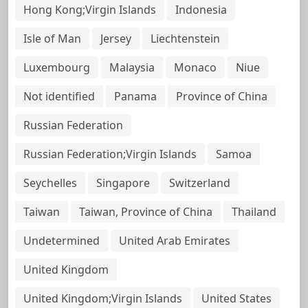
Hong Kong;Virgin Islands
Indonesia
Isle of Man
Jersey
Liechtenstein
Luxembourg
Malaysia
Monaco
Niue
Not identified
Panama
Province of China
Russian Federation
Russian Federation;Virgin Islands
Samoa
Seychelles
Singapore
Switzerland
Taiwan
Taiwan, Province of China
Thailand
Undetermined
United Arab Emirates
United Kingdom
United Kingdom;Virgin Islands
United States