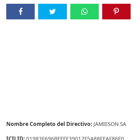
Nombre Completo del Directivo:
JAMIESON SA
ICIJ ID:
01983F696BEEEF39017F5A88FEAF86E0