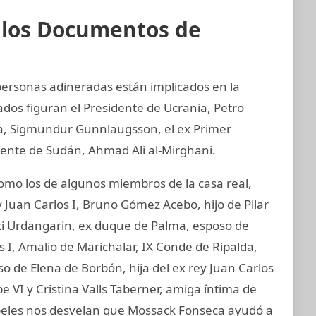
e los Documentos de
 personas adineradas están implicados en la
ados figuran el Presidente de Ucrania, Petro
ia, Sigmundur Gunnlaugsson, el ex Primer
idente de Sudán, Ahmad Ali al-Mirghani.
o los de algunos miembros de la casa real,
 Juan Carlos I, Bruno Gómez Acebo, hijo de Pilar
aki Urdangarin, ex duque de Palma, esposo de
os I, Amalio de Marichalar, IX Conde de Ripalda,
 de Elena de Borbón, hija del ex rey Juan Carlos
e VI y Cristina Valls Taberner, amiga íntima de
papeles nos desvelan que Mossack Fonseca ayudó a