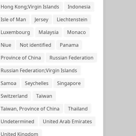
Hong Kong;Virgin Islands
Indonesia
Isle of Man
Jersey
Liechtenstein
Luxembourg
Malaysia
Monaco
Niue
Not identified
Panama
Province of China
Russian Federation
Russian Federation;Virgin Islands
Samoa
Seychelles
Singapore
Switzerland
Taiwan
Taiwan, Province of China
Thailand
Undetermined
United Arab Emirates
United Kingdom