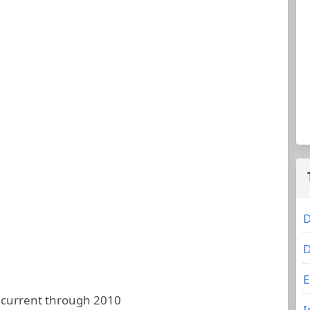
D
D
E
 current through 2010
I