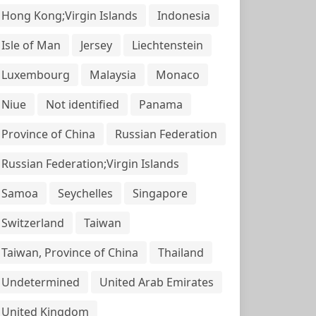
Hong Kong;Virgin Islands
Indonesia
Isle of Man
Jersey
Liechtenstein
Luxembourg
Malaysia
Monaco
Niue
Not identified
Panama
Province of China
Russian Federation
Russian Federation;Virgin Islands
Samoa
Seychelles
Singapore
Switzerland
Taiwan
Taiwan, Province of China
Thailand
Undetermined
United Arab Emirates
United Kingdom