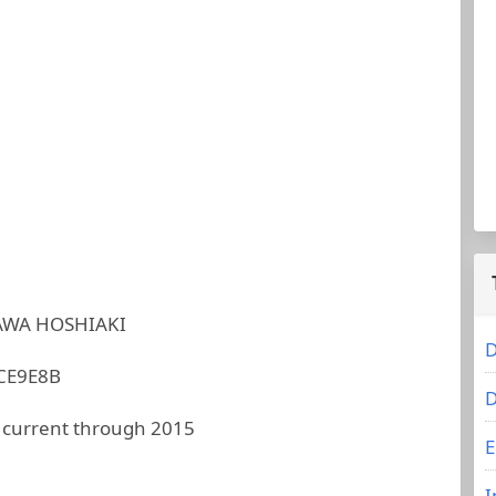
AWA HOSHIAKI
D
CE9E8B
D
 current through 2015
E
I