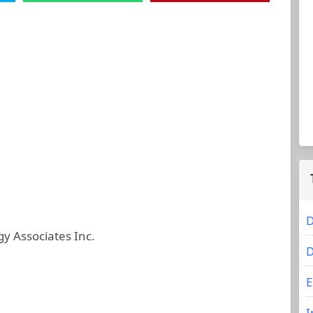
D
y Associates Inc.
D
E
I