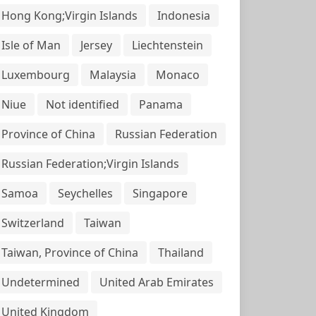
Hong Kong;Virgin Islands
Indonesia
Isle of Man
Jersey
Liechtenstein
Luxembourg
Malaysia
Monaco
Niue
Not identified
Panama
Province of China
Russian Federation
Russian Federation;Virgin Islands
Samoa
Seychelles
Singapore
Switzerland
Taiwan
Taiwan, Province of China
Thailand
Undetermined
United Arab Emirates
United Kingdom