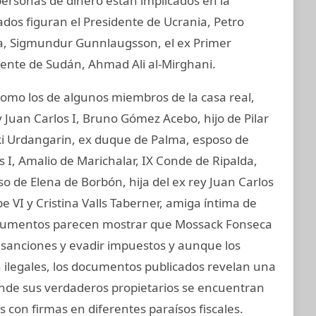
 personas de dinero están implicados en la
ados figuran el Presidente de Ucrania, Petro
ia, Sigmundur Gunnlaugsson, el ex Primer
idente de Sudán, Ahmad Ali al-Mirghani.
mo los de algunos miembros de la casa real,
 Juan Carlos I, Bruno Gómez Acebo, hijo de Pilar
aki Urdangarin, ex duque de Palma, esposo de
os I, Amalio de Marichalar, IX Conde de Ripalda,
 de Elena de Borbón, hija del ex rey Juan Carlos
e VI y Cristina Valls Taberner, amiga íntima de
 documentos parecen mostrar que Mossack Fonseca
ar sanciones y evadir impuestos y aunque los
on ilegales, los documentos publicados revelan una
donde sus verdaderos propietarios se encuentran
 con firmas en diferentes paraísos fiscales.