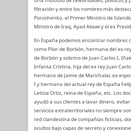
Una multitud de celebridades, políticos y
filtración y entre los nombres más destac
Poroshenko, el Primer Ministro de Island
Ministro de Iraq, Ayad Allawi y el ex Pres
En España podemos encontrar nombres co
como Pilar de Borbón, hermana del ex rey
de Borbón y sobrino de Juan Carlos I, Iñ
Infanta Cristina, hija del ex rey Juan Carl
hermano de Jaime de Marichalar, ex esposo
I y hermana del actual rey de España Felip
Letizia Ortiz, reina de España, etc. Los
ayudó a sus clientes a lavar dinero, evit
servicios extraterritoriales no siempre s
red clandestina de compañías ficticias, 
ocultos bajo capas de secreto y conexiones