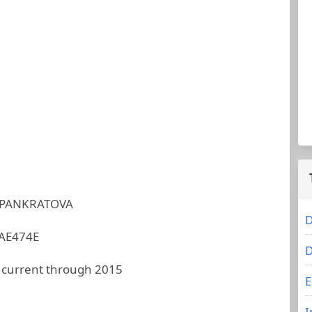
 PANKRATOVA
D
AE474E
D
 current through 2015
E
I