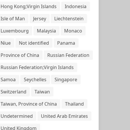
Hong Kong;Virgin Islands
Indonesia
Isle of Man
Jersey
Liechtenstein
Luxembourg
Malaysia
Monaco
Niue
Not identified
Panama
Province of China
Russian Federation
Russian Federation;Virgin Islands
Samoa
Seychelles
Singapore
Switzerland
Taiwan
Taiwan, Province of China
Thailand
Undetermined
United Arab Emirates
United Kingdom