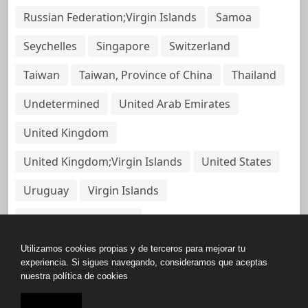
Russian Federation;Virgin Islands
Samoa
Seychelles
Singapore
Switzerland
Taiwan
Taiwan, Province of China
Thailand
Undetermined
United Arab Emirates
United Kingdom
United Kingdom;Virgin Islands
United States
Uruguay
Virgin Islands
Virgin Islands, British
Utilizamos cookies propias y de terceros para mejorar tu
experiencia. Si sigues navegando, consideramos que aceptas
nuestra política de cookies
Copyright © All rights reserved.