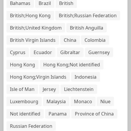
Bahamas
Brazil
British
British;Hong Kong
British;Russian Federation
British;United Kingdom
British Anguilla
British Virgin Islands
China
Colombia
Cyprus
Ecuador
Gibraltar
Guernsey
Hong Kong
Hong Kong;Not identified
Hong Kong;Virgin Islands
Indonesia
Isle of Man
Jersey
Liechtenstein
Luxembourg
Malaysia
Monaco
Niue
Not identified
Panama
Province of China
Russian Federation