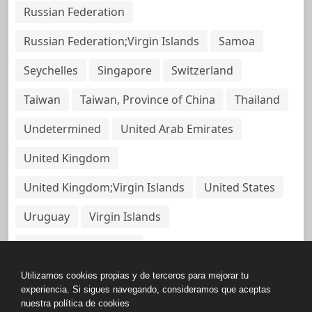
Russian Federation
Russian Federation;Virgin Islands
Samoa
Seychelles
Singapore
Switzerland
Taiwan
Taiwan, Province of China
Thailand
Undetermined
United Arab Emirates
United Kingdom
United Kingdom;Virgin Islands
United States
Uruguay
Virgin Islands
Virgin Islands, British
Utilizamos cookies propias y de terceros para mejorar tu
experiencia. Si sigues navegando, consideramos que aceptas
nuestra política de cookies