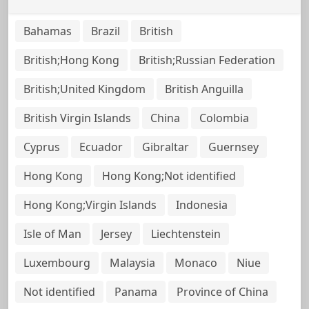
Bahamas
Brazil
British
British;Hong Kong
British;Russian Federation
British;United Kingdom
British Anguilla
British Virgin Islands
China
Colombia
Cyprus
Ecuador
Gibraltar
Guernsey
Hong Kong
Hong Kong;Not identified
Hong Kong;Virgin Islands
Indonesia
Isle of Man
Jersey
Liechtenstein
Luxembourg
Malaysia
Monaco
Niue
Not identified
Panama
Province of China