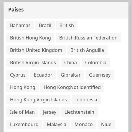
Países
Bahamas
Brazil
British
British;Hong Kong
British;Russian Federation
British;United Kingdom
British Anguilla
British Virgin Islands
China
Colombia
Cyprus
Ecuador
Gibraltar
Guernsey
Hong Kong
Hong Kong;Not identified
Hong Kong;Virgin Islands
Indonesia
Isle of Man
Jersey
Liechtenstein
Luxembourg
Malaysia
Monaco
Niue