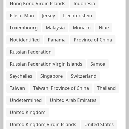
Hong Kong;Virgin Islands
Indonesia
Isle of Man
Jersey
Liechtenstein
Luxembourg
Malaysia
Monaco
Niue
Not identified
Panama
Province of China
Russian Federation
Russian Federation;Virgin Islands
Samoa
Seychelles
Singapore
Switzerland
Taiwan
Taiwan, Province of China
Thailand
Undetermined
United Arab Emirates
United Kingdom
United Kingdom;Virgin Islands
United States