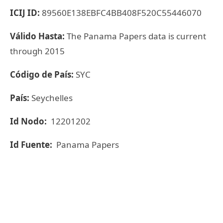
ICIJ ID:
89560E138EBFC4BB408F520C55446070
Válido Hasta:
The Panama Papers data is current
through 2015
Código de País:
SYC
País:
Seychelles
Id Nodo:
12201202
Id Fuente:
Panama Papers