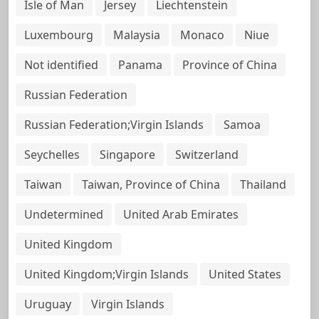
Isle of Man
Jersey
Liechtenstein
Luxembourg
Malaysia
Monaco
Niue
Not identified
Panama
Province of China
Russian Federation
Russian Federation;Virgin Islands
Samoa
Seychelles
Singapore
Switzerland
Taiwan
Taiwan, Province of China
Thailand
Undetermined
United Arab Emirates
United Kingdom
United Kingdom;Virgin Islands
United States
Uruguay
Virgin Islands