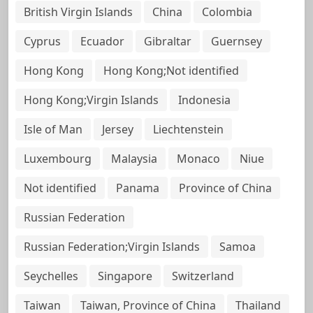
British Virgin Islands
China
Colombia
Cyprus
Ecuador
Gibraltar
Guernsey
Hong Kong
Hong Kong;Not identified
Hong Kong;Virgin Islands
Indonesia
Isle of Man
Jersey
Liechtenstein
Luxembourg
Malaysia
Monaco
Niue
Not identified
Panama
Province of China
Russian Federation
Russian Federation;Virgin Islands
Samoa
Seychelles
Singapore
Switzerland
Taiwan
Taiwan, Province of China
Thailand