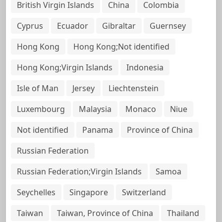
British Virgin Islands
China
Colombia
Cyprus
Ecuador
Gibraltar
Guernsey
Hong Kong
Hong Kong;Not identified
Hong Kong;Virgin Islands
Indonesia
Isle of Man
Jersey
Liechtenstein
Luxembourg
Malaysia
Monaco
Niue
Not identified
Panama
Province of China
Russian Federation
Russian Federation;Virgin Islands
Samoa
Seychelles
Singapore
Switzerland
Taiwan
Taiwan, Province of China
Thailand