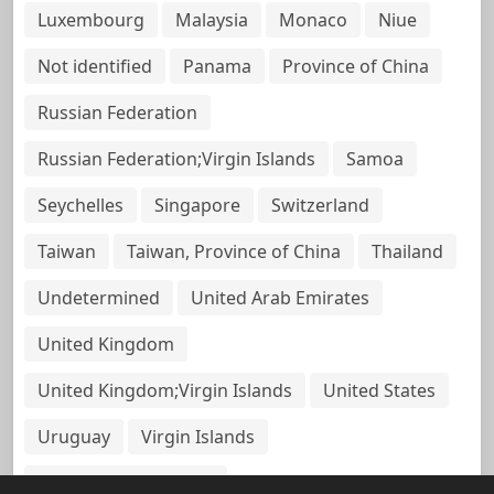
Luxembourg
Malaysia
Monaco
Niue
Not identified
Panama
Province of China
Russian Federation
Russian Federation;Virgin Islands
Samoa
Seychelles
Singapore
Switzerland
Taiwan
Taiwan, Province of China
Thailand
Undetermined
United Arab Emirates
United Kingdom
United Kingdom;Virgin Islands
United States
Uruguay
Virgin Islands
Virgin Islands, British