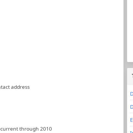
ntact address
D
D
E
 current through 2010
I