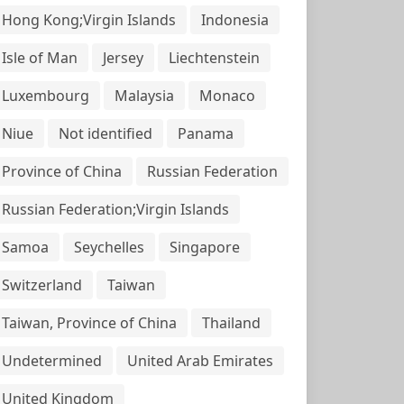
Hong Kong;Virgin Islands
Indonesia
Isle of Man
Jersey
Liechtenstein
Luxembourg
Malaysia
Monaco
Niue
Not identified
Panama
Province of China
Russian Federation
Russian Federation;Virgin Islands
Samoa
Seychelles
Singapore
Switzerland
Taiwan
Taiwan, Province of China
Thailand
Undetermined
United Arab Emirates
United Kingdom