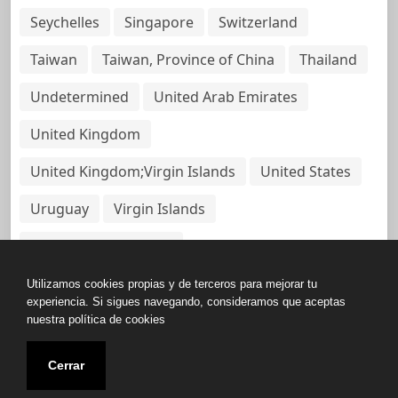
Seychelles
Singapore
Switzerland
Taiwan
Taiwan, Province of China
Thailand
Undetermined
United Arab Emirates
United Kingdom
United Kingdom;Virgin Islands
United States
Uruguay
Virgin Islands
Virgin Islands, British
Utilizamos cookies propias y de terceros para mejorar tu
experiencia. Si sigues navegando, consideramos que aceptas
nuestra política de cookies
Copyright © All rights reserved.
Cerrar
Base de Datos de Papeles Del Panamá