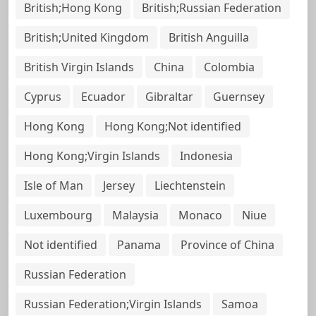
British;Hong Kong
British;Russian Federation
British;United Kingdom
British Anguilla
British Virgin Islands
China
Colombia
Cyprus
Ecuador
Gibraltar
Guernsey
Hong Kong
Hong Kong;Not identified
Hong Kong;Virgin Islands
Indonesia
Isle of Man
Jersey
Liechtenstein
Luxembourg
Malaysia
Monaco
Niue
Not identified
Panama
Province of China
Russian Federation
Russian Federation;Virgin Islands
Samoa